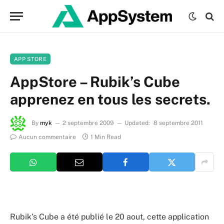
APP STORE
AppStore – Rubik’s Cube
apprenez en tous les secrets.
By
myk
2 septembre 2009
Updated:
8 septembre 2011
Aucun commentaire
1 Min Read
Rubik’s Cube a été publié le 20 aout, cette application