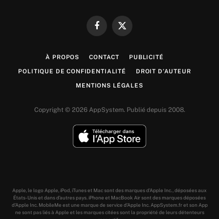
Facebook
X
(Twitter)
À PROPOS
CONTACT
PUBLICITÉ
POLITIQUE DE CONFIDENTIALITÉ
DROIT D’AUTEUR
MENTIONS LÉGALES
Copyright © 2026 AppSystem. Publié depuis 2008.
Apple, le logo Apple, iPod, iTunes et Mac sont des marques d’Apple Inc., déposées aux
États-Unis et dans d’autres pays. iPhone et MacBook Air sont des marques déposées
d’Apple Inc. MobileMe est une marque de service d’Apple Inc. AppSystem.fr et son App
ne sont pas liés à Apple et les marques citées sont la propriété de leurs détenteurs