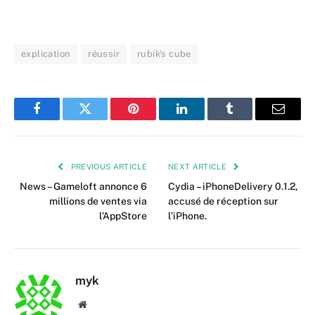
explication
réussir
rubik's cube
Facebook
Twitter
Pinterest
LinkedIn
Tumblr
Email
PREVIOUS ARTICLE
NEXT ARTICLE
News – Gameloft annonce 6
Cydia – iPhoneDelivery 0.1.2,
millions de ventes via
accusé de réception sur
l’AppStore
l’iPhone.
myk
Website