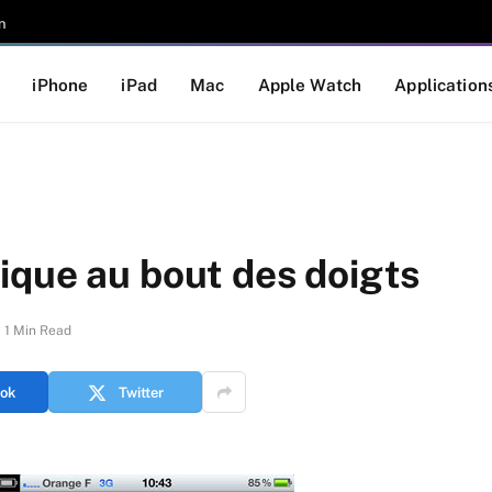
n
iPhone
iPad
Mac
Apple Watch
Application
ique au bout des doigts
1 Min Read
ok
Twitter