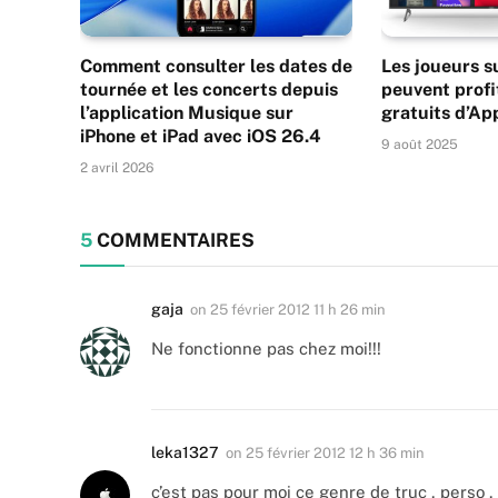
Comment consulter les dates de
Les joueurs s
tournée et les concerts depuis
peuvent profi
l’application Musique sur
gratuits d’Ap
iPhone et iPad avec iOS 26.4
9 août 2025
2 avril 2026
5
COMMENTAIRES
gaja
on
25 février 2012 11 h 26 min
Ne fonctionne pas chez moi!!!
leka1327
on
25 février 2012 12 h 36 min
c’est pas pour moi ce genre de truc , perso ,