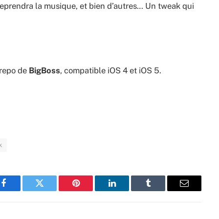
reprendra la musique, et bien d’autres… Un tweak qui
 repo de
BigBoss
, compatible iOS 4 et iOS 5.
k
Facebook
Twitter
Pinterest
LinkedIn
Tumblr
Email