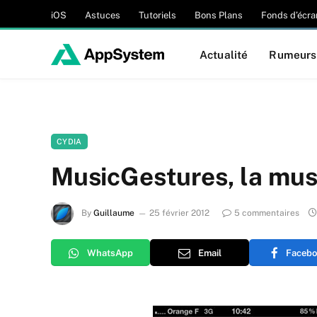
iOS
Astuces
Tutoriels
Bons Plans
Fonds d’écra
Actualité
Rumeurs
CYDIA
MusicGestures, la mus
By
Guillaume
25 février 2012
5 commentaires
WhatsApp
Email
Facebo