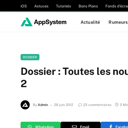
iOS
Astuces
Tutoriels
Bons Plans
Fonds d’écra
Actualité
Rumeurs
DOSSIER
Dossier : Toutes les no
2
By
Admin
28 juin 2012
23 commentaires
3 Mi
WhatsApp
Email
Facebo