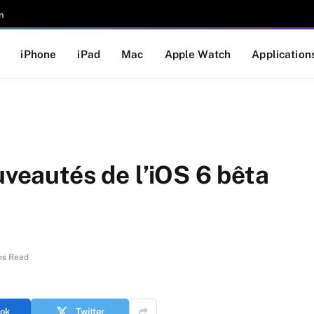
n
iPhone
iPad
Mac
Apple Watch
Application
uveautés de l’iOS 6 bêta
ns Read
ok
Twitter