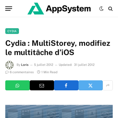
CYDIA
Cydia : MultiStorey, modifiez
le multitâche d’iOS
By
Loris
5 juillet 2012
Updated:
31 juillet 2012
6 commentaires
1 Min Read