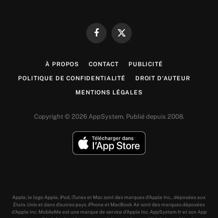
Facebook
X
(Twitter)
À PROPOS
CONTACT
PUBLICITÉ
POLITIQUE DE CONFIDENTIALITÉ
DROIT D’AUTEUR
MENTIONS LÉGALES
Copyright © 2026 AppSystem. Publié depuis 2008.
Apple, le logo Apple, iPod, iTunes et Mac sont des marques d’Apple Inc., déposées aux
États-Unis et dans d’autres pays. iPhone et MacBook Air sont des marques déposées
d’Apple Inc. MobileMe est une marque de service d’Apple Inc. AppSystem.fr et son App