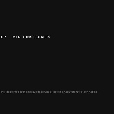
EUR
MENTIONS LÉGALES
e Inc. MobileMe est une marque de service d’Apple Inc. AppSystem.fr et son App ne