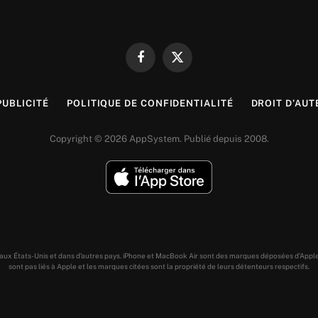
Facebook
X
(Twitter)
PUBLICITÉ
POLITIQUE DE CONFIDENTIALITÉ
DROIT D’AUT
Copyright © 2026 AppSystem. Publié depuis 2008.
s aux États-Unis et dans d’autres pays. iPhone et MacBook Air sont des marques déposées d’Appl
sont pas liés à Apple et les marques citées sont la propriété de leurs détenteurs respectifs.