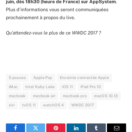
juin, dès 18h30 (heure de France) sur AppSystem
.
Plus d’informations vous seront communiquées
prochainement à propos du live.
Qu’attendez-vous le plus de ce WWDC 2017 ?
5 pouces
Apple Pay
Enceinte connectée Apple
iMac
Intel Kaby Lake
iOS 11
iPad Pro 10
macbook
macbook air
macbook pro
macOS 10.13
siri
tvOS 11
watchOS 4
WWDC 2017