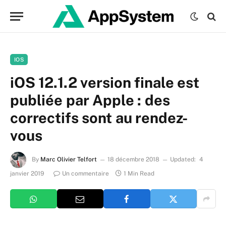
IOS
iOS 12.1.2 version finale est
publiée par Apple : des
correctifs sont au rendez-
vous
By
Marc Olivier Telfort
18 décembre 2018
Updated:
4
janvier 2019
Un commentaire
1 Min Read