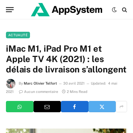
ACTUALITÉ
iMac M1, iPad Pro M1 et
Apple TV 4K (2021) : les
délais de livraison s’allongent
By
Marc Olivier Telfort
30 avril 2021
Updated:
4 mai
2021
Aucun commentaire
2 Mins Read