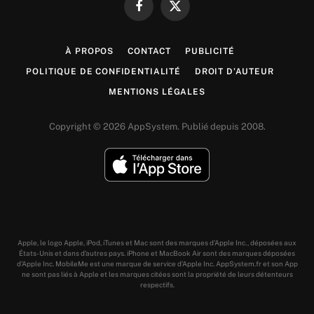
Facebook
X
(Twitter)
À PROPOS
CONTACT
PUBLICITÉ
POLITIQUE DE CONFIDENTIALITÉ
DROIT D’AUTEUR
MENTIONS LÉGALES
Copyright © 2026 AppSystem. Publié depuis 2008.
Apple, le logo Apple, iPod, iTunes et Mac sont des marques d’Apple Inc., déposées aux
États-Unis et dans d’autres pays. iPhone et MacBook Air sont des marques déposées
d’Apple Inc. MobileMe est une marque de service d’Apple Inc. AppSystem.fr et son App
ne sont pas liés à Apple et les marques citées sont la propriété de leurs détenteurs
respectifs.