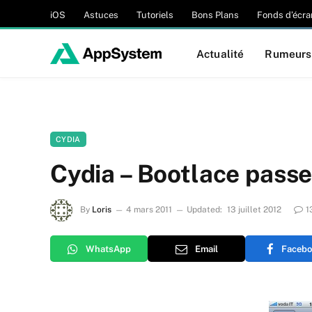
iOS
Astuces
Tutoriels
Bons Plans
Fonds d’écra
Actualité
Rumeurs
CYDIA
Cydia – Bootlace passe 
By
Loris
4 mars 2011
Updated:
13 juillet 2012
1
WhatsApp
Email
Facebo