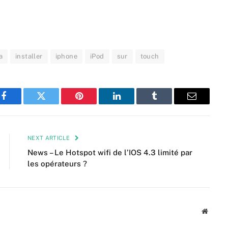
a
installer
iphone
iPod
sur
touch
Facebook
Twitter
Pinterest
LinkedIn
Tumblr
Email
NEXT ARTICLE
News – Le Hotspot wifi de l’IOS 4.3 limité par
les opérateurs ?
Websit