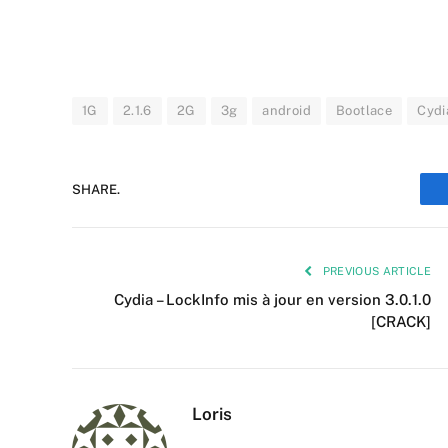
1G
2.1.6
2G
3g
android
Bootlace
Cydi
SHARE.
PREVIOUS ARTICLE
Cydia – LockInfo mis à jour en version 3.0.1.0
[CRACK]
Loris