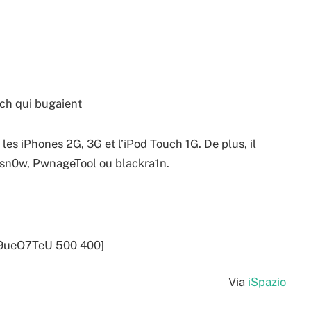
uch qui bugaient
es iPhones 2G, 3G et l’iPod Touch 1G. De plus, il
redsn0w, PwnageTool ou blackra1n.
9ueO7TeU 500 400]
Via
iSpazio