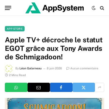
APP STORE
Apple TV+ décroche le statut
EGOT grâce aux Tony Awards
de Schmigadoon!
By
Léon Galarneau
8 juin 2026
Aucun commentaire
2 Mins Read