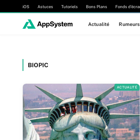
iOS
Astuces
Tutoriels
Bons Plans
Fonds d’écra
Actualité
Rumeurs
BIOPIC
ACTUALITÉ