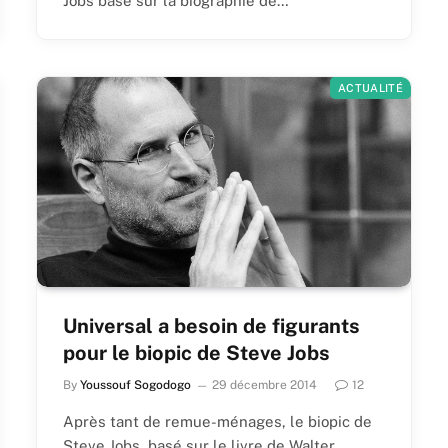
Jobs basé sur la biographie de…
ACTUALITÉ
Universal a besoin de figurants
pour le biopic de Steve Jobs
By
Youssouf Sogodogo
29 décembre 2014
12
Après tant de remue-ménages, le biopic de
Steve Jobs, basé sur le livre de Walter