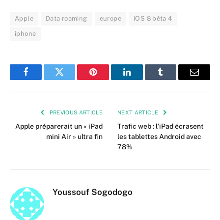
Apple
Data roaming
europe
iOS 8 bêta 4
iphone
Facebook
Twitter
Pinterest
LinkedIn
Tumblr
Email
PREVIOUS ARTICLE
NEXT ARTICLE
Apple préparerait un « iPad
Trafic web : l’iPad écrasent
mini Air » ultra fin
les tablettes Android avec
78%
Youssouf Sogodogo