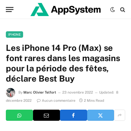
IPHONE
Les iPhone 14 Pro (Max) se
font rares dans les magasins
pour la période des fêtes,
déclare Best Buy
By
Marc Olivier Telfort
23 novembre 2022
Updated:
8
décembre 2022
Aucun commentaire
2 Mins Read