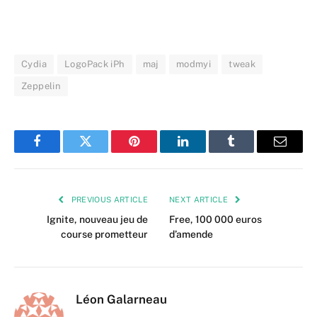
Cydia
LogoPack iPh
maj
modmyi
tweak
Zeppelin
Facebook
Twitter
Pinterest
LinkedIn
Tumblr
Email
PREVIOUS ARTICLE
NEXT ARTICLE
Ignite, nouveau jeu de
Free, 100 000 euros
course prometteur
d’amende
Léon Galarneau