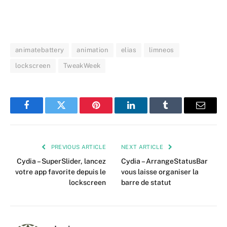
animatebattery
animation
elias
limneos
lockscreen
TweakWeek
Facebook
Twitter
Pinterest
LinkedIn
Tumblr
Email
PREVIOUS ARTICLE
NEXT ARTICLE
Cydia – SuperSlider, lancez
Cydia – ArrangeStatusBar
votre app favorite depuis le
vous laisse organiser la
lockscreen
barre de statut