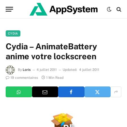
CYDIA
Cydia – AnimateBattery
anime votre lockscreen
By
Loris
4 juillet 2011
Updated:
4 juillet 2011
19 commentaires
1 Min Read